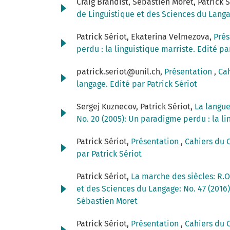
Craig Brandist, Sébastien Moret, Patrick 
de Linguistique et des Sciences du Langag
Patrick Sériot, Ekaterina Velmezova,
Pré
perdu : la linguistique marriste. Edité pa
patrick.seriot@unil.ch,
Présentation
,
Cah
langage. Edité par Patrick Sériot
Sergej Kuznecov, Patrick Sériot,
La langue
No. 20 (2005): Un paradigme perdu : la li
Patrick Sériot,
Présentation
,
Cahiers du C
par Patrick Sériot
Patrick Sériot,
La marche des siècles: R.O
et des Sciences du Langage: No. 47 (2016
Sébastien Moret
Patrick Sériot,
Présentation
,
Cahiers du C