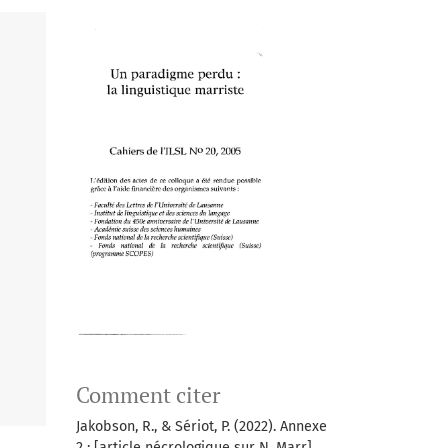
Comment citer
Jakobson, R., & Sériot, P. (2022). Annexe
2 : [article nécrologique sur N. Marr].