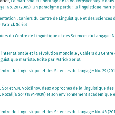
Sériot,
Le marrisme et l’héritage de la Völkerpsychologie dans 
e: No. 20 (2005): Un paradigme perdu : la linguistique marrist
sentation
,
Cahiers du Centre de Linguistique et des Sciences 
r Patrick Sériot
iers du Centre de Linguistique et des Sciences du Langage: No
 internationale et la révolution mondiale
,
Cahiers du Centre 
nguistique marriste. Edité par Patrick Sériot
entre de Linguistique et des Sciences du Langage: No. 29 (2011
. Šor et V.N. Vološinov, deux approches de la linguistique de
): Rozalija Šor (1894-1939) et son environnement académique e
entre de Linguistique et des Sciences du Langage: No. 46 (201