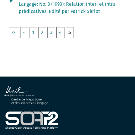
Langage: No. 3 (1993): Relation inter- et intra-
prédicatives. Edité par Patrick Sériot
<<
<
1
2
3
4
5