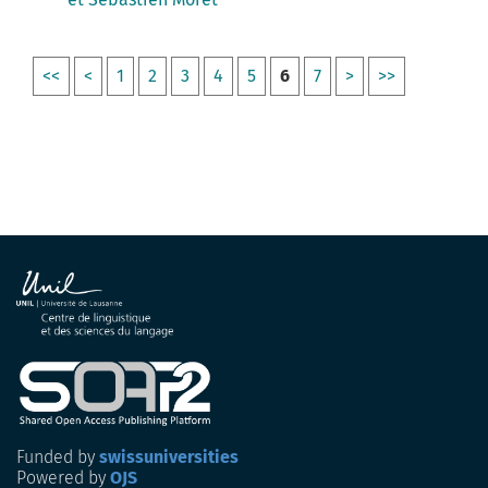
<<
<
1
2
3
4
5
6
7
>
>>
Funded by
swissuniversities
Powered by
OJS