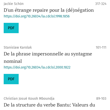
Jackie Schön
317-324
D'un étrange repaire pour la (dé)négation
https://doi.org/10.26034/la.cdclsl.1998.1856
PDF
Stanislaw Karolak
101-111
De la phrase impersonnelle au syntagme
nominal
https://doi.org/10.26034/la.cdclsl.2000.1822
PDF
Christian Josué Kouoh Mboundja
89-103
De la structure du verbe Bantu: Valeurs du