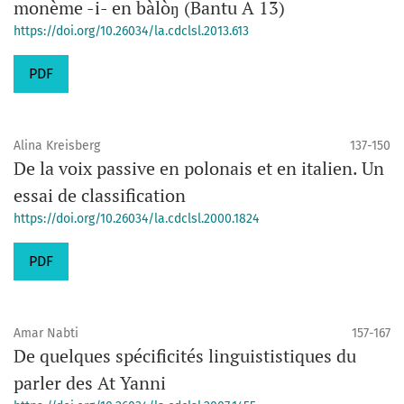
monème -i- en bàlòŋ (Bantu A 13)
https://doi.org/10.26034/la.cdclsl.2013.613
PDF
Alina Kreisberg
137-150
De la voix passive en polonais et en italien. Un
essai de classification
https://doi.org/10.26034/la.cdclsl.2000.1824
PDF
Amar Nabti
157-167
De quelques spécificités linguististiques du
parler des At Yanni