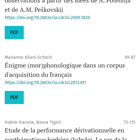
observations à partir des idées de A. Potebnja
et de A.M. Peškovskij
https://doi.org/10.26034/la.cdclsl.2000.1820
PDF
Marianne Kilani-Schoch
69-87
Énigme (mor)phonologique dans un corpus
d'acquisition du français
https://doi.org/10.26034/la.cdclsl.2013.611
PDF
Hakim Hacene, Noura Tigziri
73-115
Etude de la performance dérivationnelle en
synthématique berbère (kabyle). Le cas de la