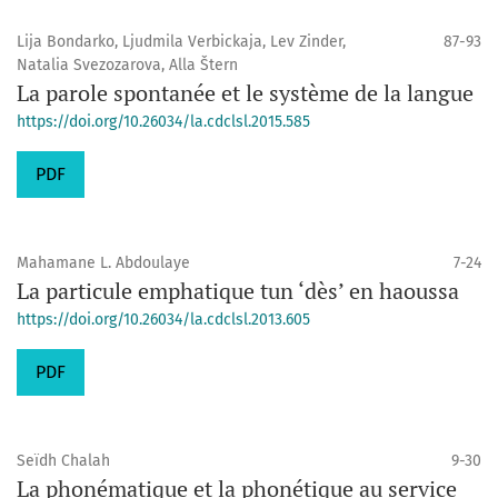
Lija Bondarko, Ljudmila Verbickaja, Lev Zinder,
87-93
Natalia Svezozarova, Alla Štern
La parole spontanée et le système de la langue
https://doi.org/10.26034/la.cdclsl.2015.585
PDF
Mahamane L. Abdoulaye
7-24
La particule emphatique tun ‘dès’ en haoussa
https://doi.org/10.26034/la.cdclsl.2013.605
PDF
Seïdh Chalah
9-30
La phonématique et la phonétique au service