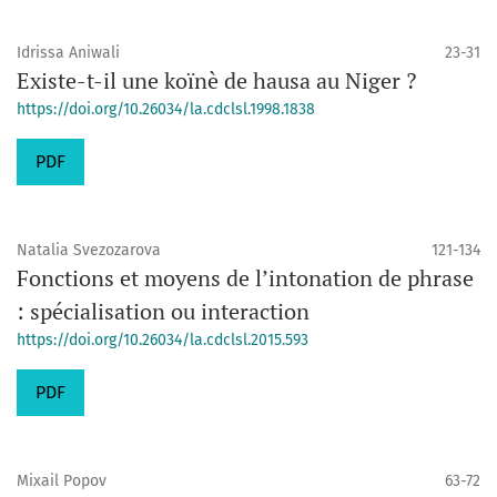
Idrissa Aniwali
23-31
Existe-t-il une koïnè de hausa au Niger ?
https://doi.org/10.26034/la.cdclsl.1998.1838
PDF
Natalia Svezozarova
121-134
Fonctions et moyens de l’intonation de phrase
: spécialisation ou interaction
https://doi.org/10.26034/la.cdclsl.2015.593
PDF
Mixail Popov
63-72