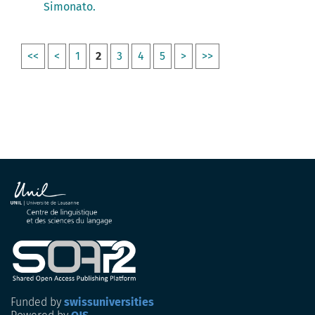
Simonato.
<<
<
1
2
3
4
5
>
>>
Funded by
swissuniversities