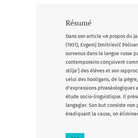
Résumé
Dans son article «A propos du ja
(1931), Evgenij Dmitrievič Poli
survenus dans la langue russe p
contemporains conçoivent comme 
stilja’] des élèves et son rappr
celui des hooligans, de la pègre
d’expressions phraséologiques e
étude socio-linguistique. Il pré
langagier. Son but consiste non 
éradiquant la cause, on élimine