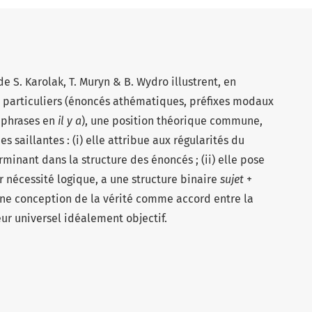
e S. Karolak, T. Muryn & B. Wydro illustrent, en
s particuliers (énoncés athématiques, préfixes modaux
, phrases en
il y a
), une position théorique commune,
s saillantes : (i) elle attribue aux régularités du
inant dans la structure des énoncés ; (ii) elle pose
r nécessité logique, a une structure binaire
sujet
+
r une conception de la vérité comme accord entre la
eur universel idéalement objectif.