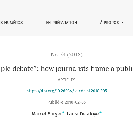
urnalists frame a public debate in the newsroom
ES NUMÉROS
EN PRÉPARATION
À PROPOS
No. 54 (2018)
mple debate”: how journalists frame a publ
ARTICLES
https://doi.org/10.26034/la.cdclsl.2018.305
Publié-e 2018-02-05
+
+
Marcel Burger
Laura Delaloye