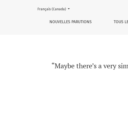
Changer de langue. La langue actuellement affichée est :
Français (Canada)
“Maybe there’s a very simple debate”: how jo
NOUVELLES PARUTIONS
TOUS L
“Maybe there’s a very si