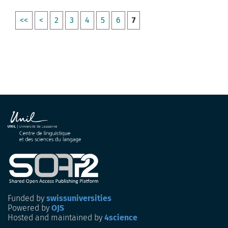
<<
<
2
3
4
5
6
7
Funded by
swissuniversities
Powered by
OJS
Hosted and maintained by
4science