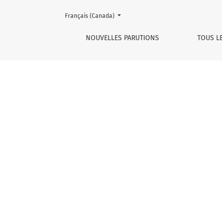
Changer de langue. La langue actuellement affichée est :
Français (Canada)
Le doigt et les étoiles
NOUVELLES PARUTIONS
TOUS L