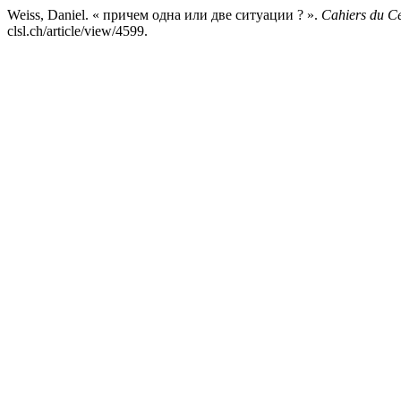
Weiss, Daniel. « причем одна или две ситуации ? ».
Cahiers du Ce
clsl.ch/article/view/4599.