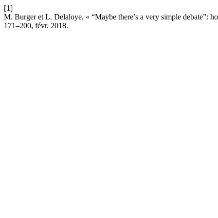
[1]
M. Burger et L. Delaloye, « “Maybe there’s a very simple debate”: ho
171–200, févr. 2018.