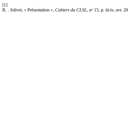
[1]
R. . Jolivet, « Présentation »,
Cahiers du CLSL
, nᵒ 15, p. iii-iv, avr. 2