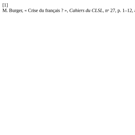
[1]
M. Burger, « Crise du français ? »,
Cahiers du CLSL
, nᵒ 27, p. 1–12,