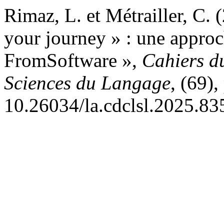
Rimaz, L. et Métrailler, C.
your journey » : une appro
FromSoftware »,
Cahiers du
Sciences du Langage
, (69)
10.26034/la.cdclsl.2025.83