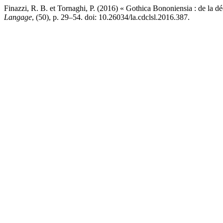
Finazzi, R. B. et Tornaghi, P. (2016) « Gothica Bononiensia : de la d
Langage
, (50), p. 29–54. doi: 10.26034/la.cdclsl.2016.387.