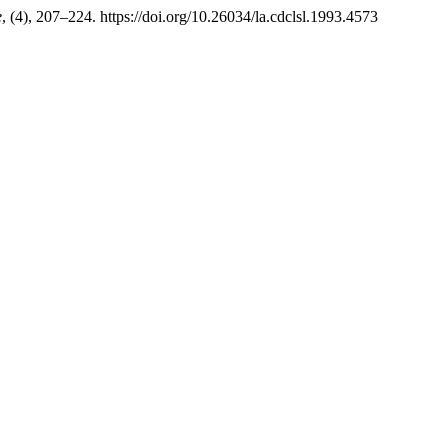
e
, (4), 207–224. https://doi.org/10.26034/la.cdclsl.1993.4573